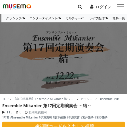
ログイン
クラシックch
エンターテイメントch
カルチャーch
ライブ配信ch
無料一覧
TOP
/
【御招待専用】Ensemble Mikanier 第17回定期演奏会 ～結～
/
クラシックch
/
Ensemble Mikanier /
Ensemble Mikanier 第17回定期演奏会 ～結～
115
0
無期限視聴可
1年前
#Ensemble Mikanier
#伊東恵司
#阪本健悟
#千原英喜
#宮井愛子
#古谷優子
視聴コードを入力して視聴