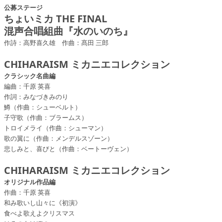
公募ステージ
ちょいミカ THE FINAL
混声合唱組曲『水のいのち』
作詩：高野喜久雄 作曲：髙田 三郎
CHIHARAISM ミカニエコレクション
クラシック名曲編
編曲：千原 英喜
作詞：みなづきみのり
鱒（作曲：シューベルト）
子守歌（作曲：ブラームス）
トロイメライ（作曲：シューマン）
歌の翼に（作曲：メンデルスゾーン）
悲しみと、喜びと（作曲：ベートーヴェン）
CHIHARAISM ミカニエコレクション
オリジナル作品編
作曲：千原 英喜
和み歌いし山々に《初演》
食べよ歌えよクリスマス