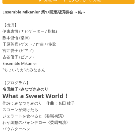
Ensemble Mikanier 第17回定期演奏会 ～結～
【出演】
伊東恵司 (ナビゲーター / 指揮)
阪本健悟 (指揮)
千原英喜 (ゲスト / 作曲 / 指揮)
宮井愛子 (ピアノ)
古谷優子 (ピアノ)
Ensemble Mikanier
"ちょいミカ"のみなさん
【プログラム】
名田綾子×みなづきみのり
What a Sweet World！
作詩：みなづきみのり 作曲：名田 綾子
スコーンが焼けたら
ジェラートを食べると《委嘱初演》
わが郷愁のパォンデロー《委嘱初演》
バウムクーヘン