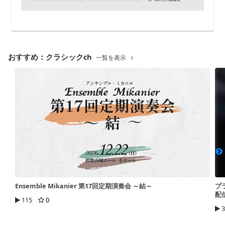
おすすめ：クラシックch
一覧を表示
Ensemble Mikanier 第17回定期演奏会 ～結～
プ
配
115
0
3