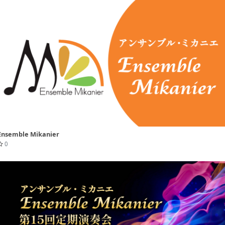
Ensemble Mikanier
0