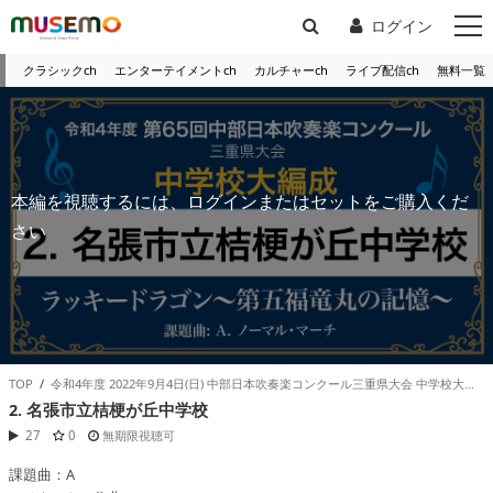
ログイン
クラシックch
エンターテイメントch
カルチャーch
ライブ配信ch
無料一覧
本編を視聴するには、ログインまたはセットをご購入くだ
さい
TOP
/
令和4年度 2022年9月4日(日) 中部日本吹奏楽コンクール三重県大会 中学校大・任意編成 /
2. 名張市立桔梗が丘中学校
27
0
無期限視聴可
課題曲：A