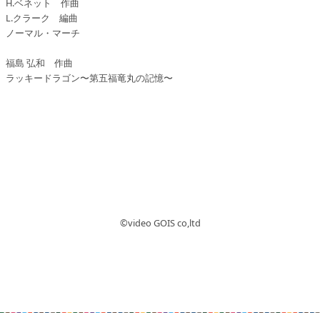
H.ベネット 作曲
L.クラーク 編曲
ノーマル・マーチ
福島 弘和 作曲
ラッキードラゴン〜第五福竜丸の記憶〜
©︎video GOIS co,ltd