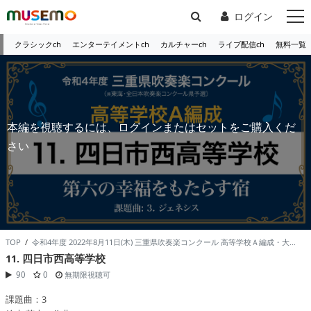
ログイン
クラシックch
エンターテイメントch
カルチャーch
ライブ配信ch
無料一覧
本編を視聴するには、ログインまたはセットをご購入くだ
さい
TOP
/
令和4年度 2022年8月11日(木) 三重県吹奏楽コンクール 高等学校Ａ編成・大学の部 /
11. 四日市西高等学校
90
0
無期限視聴可
課題曲：3