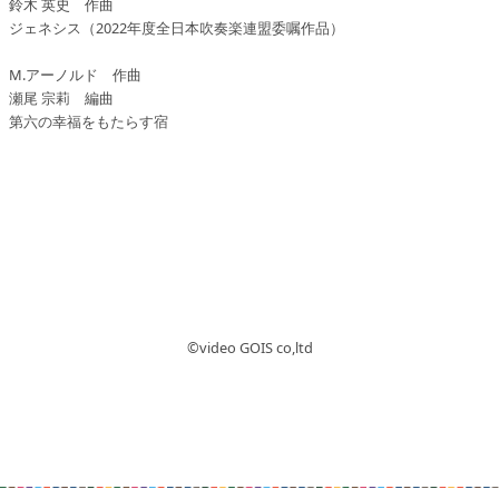
鈴木 英史 作曲
ジェネシス（2022年度全日本吹奏楽連盟委嘱作品）
M.アーノルド 作曲
瀬尾 宗莉 編曲
第六の幸福をもたらす宿
©︎video GOIS co,ltd