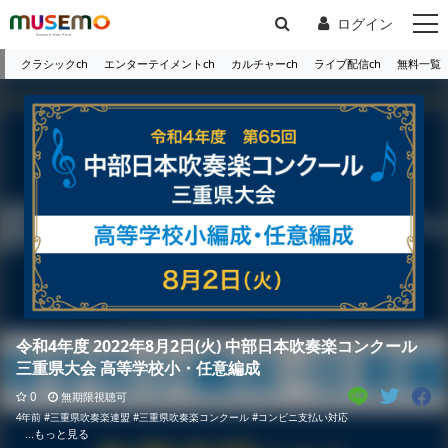
ログイン
クラシックch
エンターテイメントch
カルチャーch
ライブ配信ch
無料一覧
令和4年度 2022年8月2日(火) 中部日本吹奏楽コンクール
三重県大会 高等学校小・任意編成
0
無期限視聴可
4年前
#三重県吹奏楽連盟
#三重県吹奏楽コンクール
#コンビニ支払い対応
...もっと見る