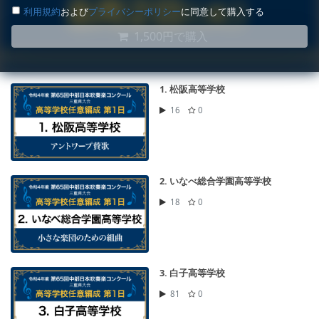
利用規約
および
プライバシーポリシー
に同意して購入する
1,500円で購入
1. 松阪高等学校
16
0
2. いなべ総合学園高等学校
18
0
3. 白子高等学校
81
0