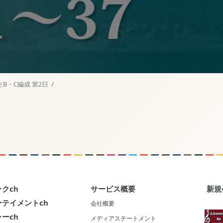
生B・C編成 第2日 /
クch
サービス概要
新規
テイメントch
会社概要
ーch
メディアステートメント