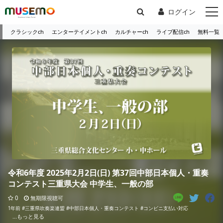
ログイン
クラシックch
エンターテイメントch
カルチャーch
ライブ配信ch
無料一覧
令和6年度 2025年2月2日(日) 第37回中部日本個人・重奏
コンテスト三重県大会 中学生、一般の部
0
無期限視聴可
1年前
#三重県吹奏楽連盟
#中部日本個人・重奏コンテスト
#コンビニ支払い対応
...もっと見る