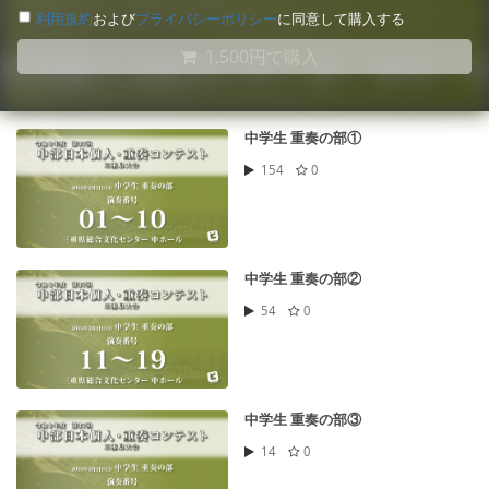
利用規約
および
プライバシーポリシー
に同意して購入する
1,500円で購入
中学生 重奏の部①
154
0
中学生 重奏の部②
54
0
中学生 重奏の部③
14
0