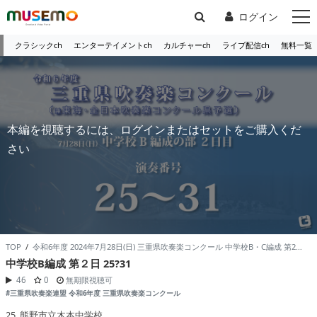
ログイン
クラシックch
エンターテイメントch
カルチャーch
ライブ配信ch
無料一覧
本編を視聴するには、ログインまたはセットをご購入くだ
さい
TOP
/
令和6年度 2024年7月28日(日) 三重県吹奏楽コンクール 中学校B・C編成 第2日 /
中学校B編成 第２日 25?31
46
0
無期限視聴可
#三重県吹奏楽連盟 令和6年度 三重県吹奏楽コンクール
25. 熊野市立木本中学校