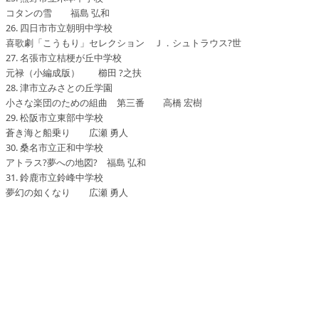
コタンの雪 福島 弘和
26. 四日市市立朝明中学校
喜歌劇「こうもり」セレクション Ｊ．シュトラウス?世
27. 名張市立桔梗が丘中学校
元禄（小編成版） 櫛田 ?之扶
28. 津市立みさとの丘学園
小さな楽団のための組曲 第三番 高橋 宏樹
29. 松阪市立東部中学校
蒼き海と船乗り 広瀬 勇人
30. 桑名市立正和中学校
アトラス?夢への地図? 福島 弘和
31. 鈴鹿市立鈴峰中学校
夢幻の如くなり 広瀬 勇人