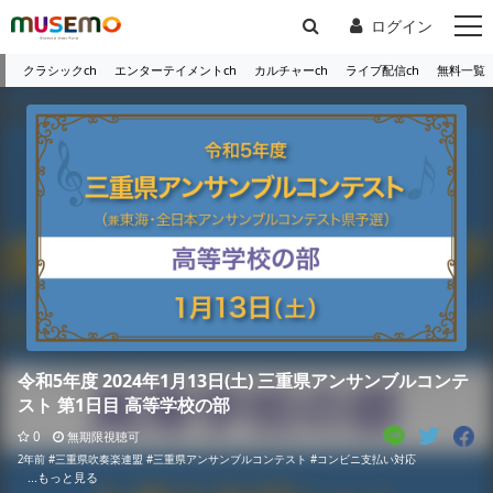
ログイン
クラシックch
エンターテイメントch
カルチャーch
ライブ配信ch
無料一覧
令和5年度 2024年1月13日(土) 三重県アンサンブルコンテ
スト 第1日目 高等学校の部
0
無期限視聴可
2年前
#三重県吹奏楽連盟
#三重県アンサンブルコンテスト
#コンビニ支払い対応
...もっと見る