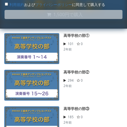
利用規約
および
プライバシーポリシー
に同意して購入する
1,500円で購入
高等学校の部①
101
0
2年前
高等学校の部②
294
0
2年前
高等学校の部③
185
0
2年前