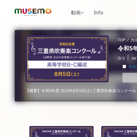
動画
Info
TOP
/
カ
令和5
0
3
利用
【概要】令和5年度 2023年8月5日(土) 三重県吹奏楽コンクー