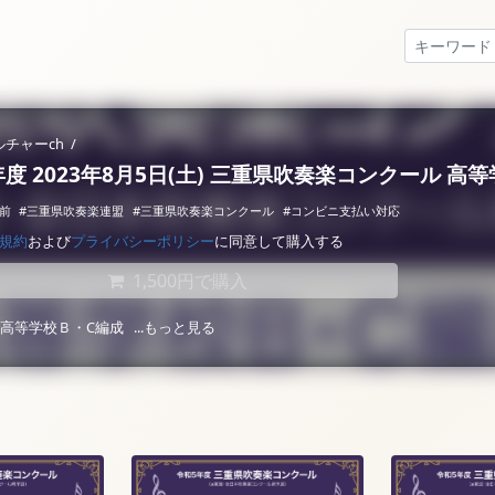
ルチャーch
/
年度 2023年8月5日(土) 三重県吹奏楽コンクール 高
年前
#三重県吹奏楽連盟
#三重県吹奏楽コンクール
#コンビニ支払い対応
規約
および
プライバシーポリシー
に同意して購入する
1,500円で購入
ル 高等学校Ｂ・C編成
...もっと見る