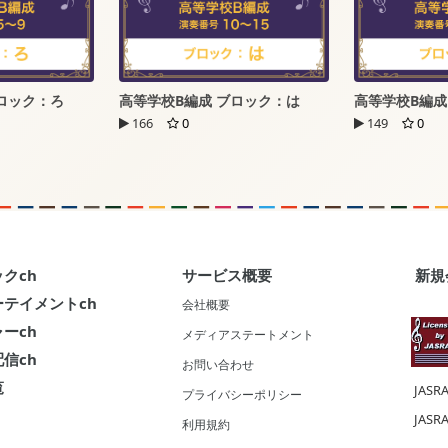
ロック：ろ
高等学校B編成 ブロック：は
高等学校B編成
166
0
149
0
クch
サービス概要
新規
テイメントch
会社概要
ーch
メディアステートメント
信ch
お問い合わせ
覧
JASR
プライバシーポリシー
JASR
利用規約