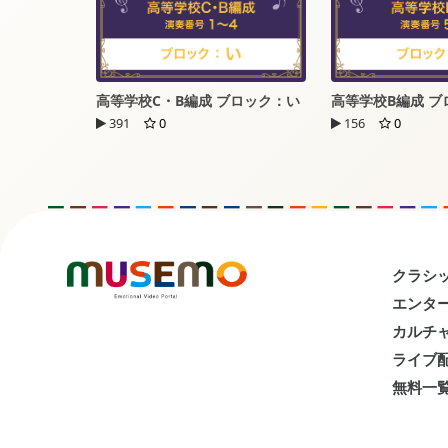
高等学校C・B編成 ブロック：い
高等学校B編成 ブ
391
0
156
0
クラシッ
エンター
カルチャ
ライブ配
無料一