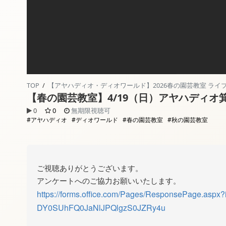
TOP
/
【アヤハディオ・ディオワールド】2026春の園芸教室 ライブ
【春の園芸教室】4/19（日）アヤハディオ箕面
0
0
無期限視聴可
#アヤハディオ
#ディオワールド
#春の園芸教室
#秋の園芸教室
ご視聴ありがとうございます。
アンケートへのご協力お願いいたします。
https://forms.office.com/Pages/ResponsePage.
DY0SUhFQ0JaNlJPQlgzS0JZRy4u