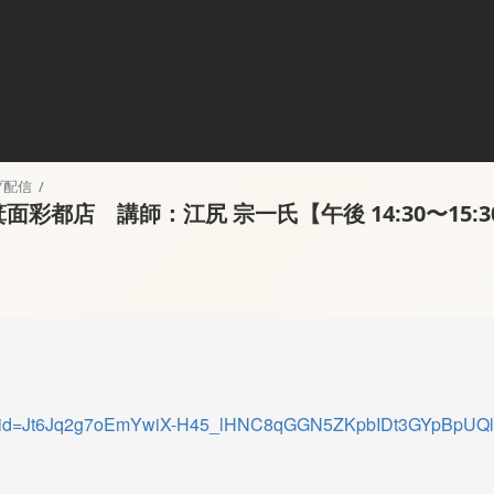
配信 /
彩都店 講師：江尻 宗一氏【午後 14:30〜15:3
aspx?id=Jt6Jq2g7oEmYwiX-H45_lHNC8qGGN5ZKpbIDt3GYpBpU