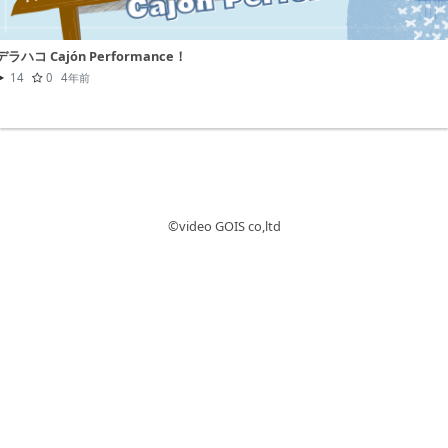
デラハコ Cajón Performance！
14
0
4年前
©︎video GOIS co,ltd