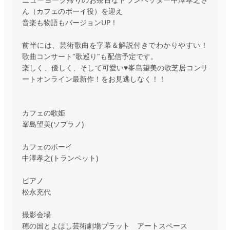
ん（カフェのボーイ役）を迎え
音楽も物語もバージョンUP！
前半には、芸術歌曲を字幕＆解説付きでわかりやすい！
歌曲コンサート"歌巡り"も配信予定です。
楽しく、優しく、そして可愛い♥峯島望美の歌芝居コンサ
ートオンライン最新作！をお見逃しなく！！
カフェの歌姫
峯島望美(ソプラノ)
カフェのボーイ
中澤孝之(トランペット)
ピアノ
松永充代
撮影会場
穂の国とよはし芸術劇場プラット アートスペース