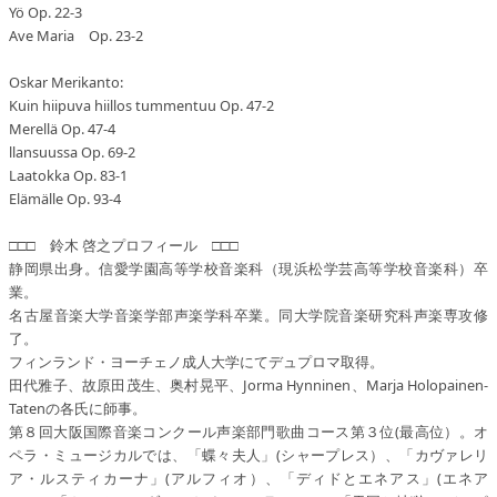
Yö Op. 22-3
Ave Maria Op. 23-2
Oskar Merikanto:
Kuin hiipuva hiillos tummentuu Op. 47-2
Merellä Op. 47-4
llansuussa Op. 69-2
Laatokka Op. 83-1
Elämälle Op. 93-4
□□□ 鈴木 啓之プロフィール □□□
静岡県出身。信愛学園高等学校音楽科（現浜松学芸高等学校音楽科）卒
業。
名古屋音楽大学音楽学部声楽学科卒業。同大学院音楽研究科声楽専攻修
了。
フィンランド・ヨーチェノ成人大学にてデュプロマ取得。
田代雅子、故原田茂生、奥村晃平、Jorma Hynninen、Marja Holopainen‐
Tatenの各氏に師事。
第８回大阪国際音楽コンクール声楽部門歌曲コース第３位(最高位）。オ
ペラ・ミュージカルでは、「蝶々夫人」(シャープレス）、「カヴァレリ
ア・ルスティカーナ」(アルフィオ）、「ディドとエネアス」(エネア