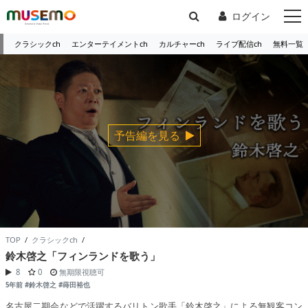
ログイン
クラシックch
エンターテイメントch
カルチャーch
ライブ配信ch
無料一覧
予告編を見る
TOP
/
クラシックch
/
鈴木啓之「フィンランドを歌う」
8
0
無期限視聴可
5年前
#鈴木啓之
#蒔田裕也
名古屋二期会などで活躍するバリトン歌手「鈴木啓之」による無観客コン