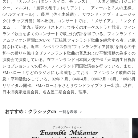
ス）、「カルメン」(ダン・カイロ、モラレス）、「天国と地獄」(ジュピ
ター、マルス)、「魔弾の射手」(キリアン）、「アマールと３人の王様」
(メルフィオール）、藤戸（佐々木盛綱）、サウンド・オブ・ミュージッ
ク(トラップ男爵）等へ出演。コンサートでは、「メサイア」、「レクイ
エム」、「第九」等のソリストとして多くのオーケストラと競演。フィン
ランド歌曲を多くのコンサートで取上げ好評を得ている。フィンランド・
アムフィオン新聞において「正統派フィンランド歌曲を継承する者」と絶
賛されている。近年、シベリウス作曲“フィンランディア賛歌”を自らの平
和への祈りを織り交ぜフィンランド歌曲の普及および平和活動の為多くの
演奏会で演奏している。在フィンランド日本国大使主催「天皇誕生日祝賀
レセプション」での日本、フィンランド両国歌演奏を行っている。また、
FMハロー！などのラジオにも出演をしており、フィンランド歌曲の普
及・平和活動をしている。02年７月、04年4月、08年7月・8月、10年5月
リサイタル開催。FMハローふるさとサウンドライブラリー出演。現在、
日本演奏家連盟会員、名古屋二期会会員、理事。
おすすめ：クラシックch
一覧を表示