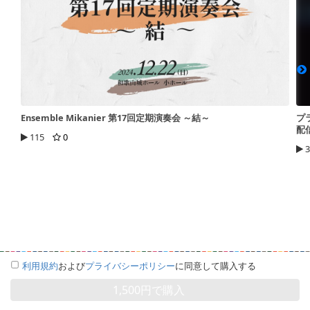
Ensemble Mikanier 第17回定期演奏会 ～結～
プ
配
115
0
3
利用規約
および
プライバシーポリシー
に同意して購入する
1,500円で購入
©︎video GOIS co,ltd