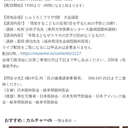
【配信開始】13:00より（
時間になると始まります）
【現地会場】じゅうろくプラザ5階 大会議室
【講演内容?】「増加するこどもの近視?目を守るための予防と治療?」
・講師：松村 沙衣子先生（東邦大学医療センター 大森病院眼科講師）
【講演内容】「年取るとなぜスマホの文字が読めなくなるの?」
・講師：新田 耕治先生（福井県済生会病院眼科部長）
ライブ配信をご覧になるには申込みは必要ありません
配信URL：
https://musemo.tv/contents/2227
会場で講演会に出席ご希望の方は下記まで申し込みください。200名（先
着順予約）
【問合せ先】(株)中広 内「目の健康講座事務局」 058-247-2522までご連
絡ください。
《主催》日本眼科医会・岐阜県眼科医会
《後援》厚生労働省・日本医師会・日本失明予防協会・日本アイバンク協
会・岐阜県医師会・岐阜市医師会
おすすめ：カルチャーch
一覧を表示