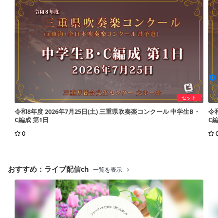
セット
令和8年度 2026年7月25日(土) 三重県吹奏楽コンクール 中学生B・
令
C編成 第1日
C編
0
おすすめ：ライブ配信ch
一覧を表示