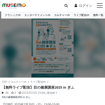
ログイン
クラシックch
エンターテイメントch
カルチャーch
ライブ配信ch
無料一覧
TOP
/
カルチャーch
/
ライブ配信ch
/
【無料ライブ配信】目の健康講座2025 in ぎふ
96
0
2025/07/20 23:04
に配信終了
#目の健康講座2025 in ぎふ
【日時】2025年7月20日（日）13:00-15:00