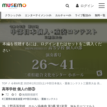
ログイン
クラシックch
エンターテイメントch
カルチャーch
ライブ配信ch
無料一覧
本編を視聴するには、ログインまたはセットをご購入くだ
さい
TOP
/
令和6年度 2025年2月22日(土) 中部日本個人・重奏コンテスト三重県大会 高等学校 個人の部 /
高等学校 個人の部③
72
0
無期限視聴可
#三重県吹奏楽連盟
#中部日本個人・重奏コンテスト
26. 上野高等学校 ホルン協奏曲 第3番 第1楽章 W.A.モーツァルト