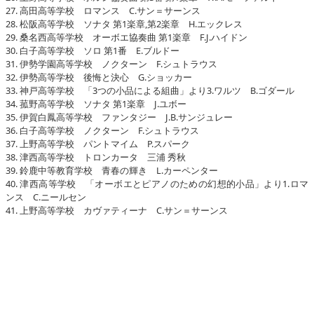
27. 高田高等学校 ロマンス C.サン＝サーンス
28. 松阪高等学校 ソナタ 第1楽章,第2楽章 H.エックレス
29. 桑名西高等学校 オーボエ協奏曲 第1楽章 F.J.ハイドン
30. 白子高等学校 ソロ 第1番 E.ブルドー
31. 伊勢学園高等学校 ノクターン F.シュトラウス
32. 伊勢高等学校 後悔と決心 G.ショッカー
33. 神戸高等学校 「3つの小品による組曲」より3.ワルツ B.ゴダール
34. 菰野高等学校 ソナタ 第1楽章 J.ユボー
35. 伊賀白鳳高等学校 ファンタジー J.B.サンジュレー
36. 白子高等学校 ノクターン F.シュトラウス
37. 上野高等学校 パントマイム P.スパーク
38. 津西高等学校 トロンカータ 三浦 秀秋
39. 鈴鹿中等教育学校 青春の輝き L.カーペンター
40. 津西高等学校 「オーボエとピアノのための幻想的小品」より1.ロマ
ンス C.ニールセン
41. 上野高等学校 カヴァティーナ C.サン＝サーンス